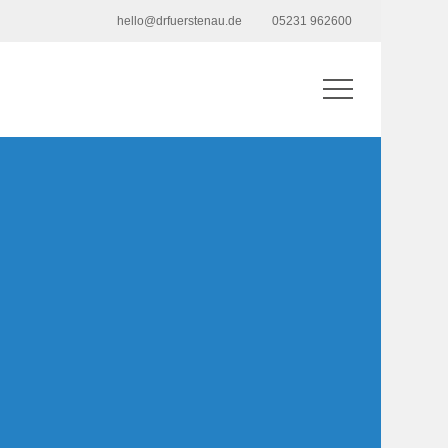
hello@drfuerstenau.de
05231 962600
Menu