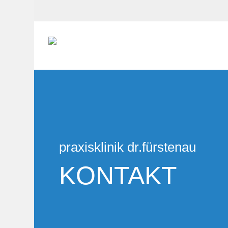
Skip
to
main
content
praxisklinik dr.fürstenau
KONTAKT